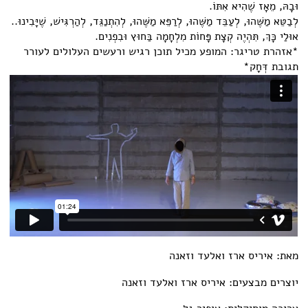
קשר
וּבָהּ, מֵאָז שֶׁהִיא אִתּוֹ.
לְבַטֵּא מַשֶּׁהוּ, לְעַבֵּד מַשֶּׁהוּ, לְרַפֵּא מַשֶּׁהוּ, לְהִתְנַגֵּד, לְהַרְגִּישׁ, שֶׁיָּבִינוּ..
אוּלַי כָּךְ, תִּהְיֶה קְצָת פָּחוֹת מִלְחָמָה בַּחוּץ וּבִפְנִים.
*אזהרת טריגר: המופע מכיל תוכן רגיש ורעשים העלולים לעורר
תגובת דְּחָק*
מאת: איריס ארז ואלעד וזאנה
יוצרים מבצעים: איריס ארז ואלעד וזאנה