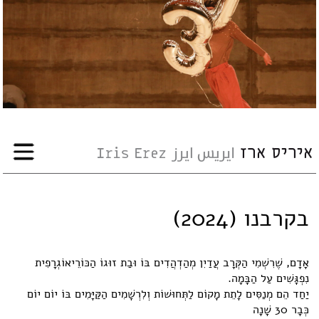
עבודות
אודות
שיתופי-פעולה
ארועים
בקרבנו (2024)
עיתונות
אָדָם, שֶׁרִשְׁמִי הַקְּרָב עֲדַיִן מְהַדְהֲדִים בּוֹ וּבַת זוּגוֹ הַכּוֹרֵיאוֹגְרָפִית
סדנאות
נִפְגָּשִׁים עַל הַבָּמָה.
יַחַד הֵם מְנַסִּים לָתֵת מָקוֹם לַתְּחוּשׁוֹת וְלִרְשָׁמִים הַקַּיָּמִים בּוֹ יוֹם יוֹם
כְּבָר 30 שָׁנָה