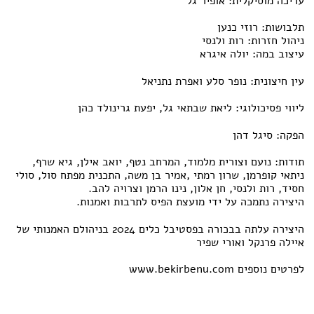
עריכה מוסיקלית: אופיר גל
תלבושות: רוזי כנען
ניהול חזרות: רות ולנסי
עיצוב במה: יולה איגרא
עין חיצונית: נופר סלע ואפרת נתניאל
ליווי פסיכולוגי: ליאת שבתאי גל, יפעת גרינולד כהן
הפקה: סיגל דהן
תודות: נועם וצורית מלמוד, המרחב נטף, יואב אילן, גיא שרף,
ניתאי קופרמן, שרון רמתי ,אמיר בן משה, התכנית מפתח סול, סולי
חסיד, רות ולנסי, חן אלון, נינו הרמן וצרויה להב.
היצירה נתמכה על ידי מועצת הפיס לתרבות ואמנות.
היצירה עלתה בבכורה בפסטיבל כלים 2024 בניהולם האמנותי של
איילה פרנקל ואורי שפיר
לפרטים נוספים www.bekirbenu.com