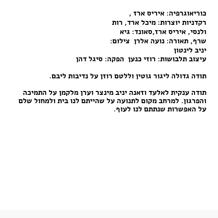
כוריאוגרפיה: איריס ארז ,
רקדניות יוצרות: מיכל ארד, רות
ולנסי, איריס ארז,סאונד: גיא
שרף, תאורה: נועה אלרן צילום:
יניב לינטון
עיצוב תלבושות: רוזי כנען הפקה: סיגל דהן
תודה גדולה ליגור גוטין וללטם רוזן על נדיבות ליבם.
תודה ענקית לאלעד וזאנה יניב מינצר וערן מלקמן על התמיכה
והפרגון. למרחב מקום לתנועה על שהייתם לנו בית ולמחול שלם
על האפשרות שנתתם לנו לעוף.