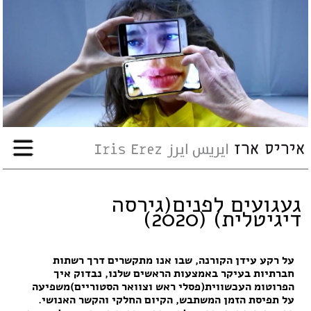
עבודות
אודות
שיתופי-פעולה
ארועים
עיתונות
געגועים לפנים(גירסה
דיגיטלית) (2020)
סדנאות
על רקע עידן הקורנה, שבו אנו מתקשרים דרך רשתות
חברתיות בעיקר באמצעות הראשים שלנו, נבדוק איך
קשר
הפרוטומ העכשווית(פסלי ראש וצוואר הסטוריים)משפיעה
על תפיסת הזמן המשתבש, הקיום החלקי והקשר האנושי.