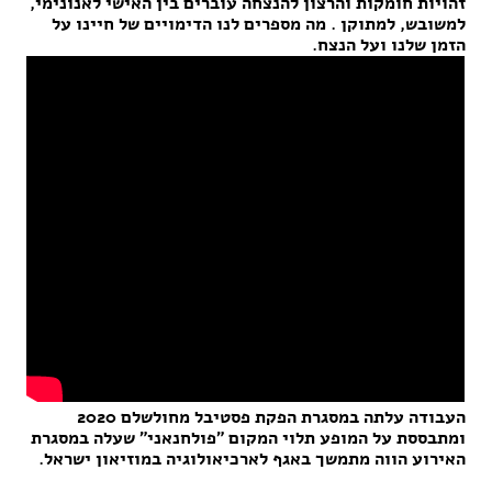
זהויות חומקות והרצון להנצחה עוברים בין האישי לאנונימי,
למשובש, למתוקן . מה מספרים לנו הדימויים של חיינו על
הזמן שלנו ועל הנצח.
העבודה עלתה במסגרת הפקת פסטיבל מחולשלם 2020
ומתבססת על המופע תלוי המקום "פולחנאני" שעלה במסגרת
האירוע הווה מתמשך באגף לארכיאולוגיה במוזיאון ישראל.