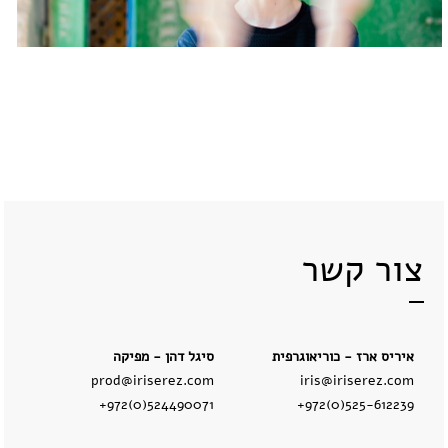
צור קשר
איריס ארז - כוריאוגרפית
סיגל דהן - מפיקה
prod@iriserez.com
iris@iriserez.com
+972(0)524490071
+972(0)525-612239