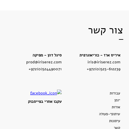
צור קשר
איריס ארז - כוריאוגרפית
סיגל דהן - מפיקה
prod@iriserez.com
iris@iriserez.com
+972(0)524490071
+972(0)525-612239
עבודות
יומן
עקבו אחרי בפייסבוק
אודות
שיתופי-פעולה
עיתונות
קשר