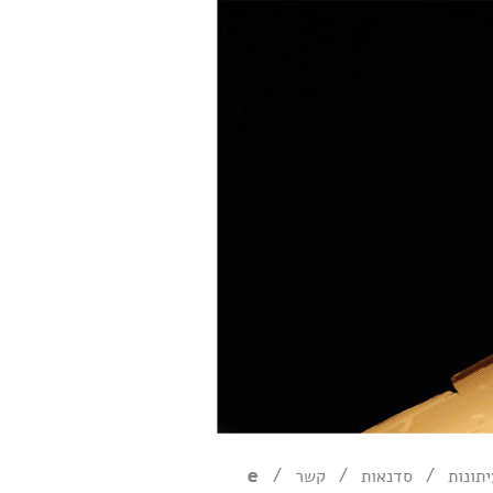
/
/
/
תונות
סדנאות
קשר