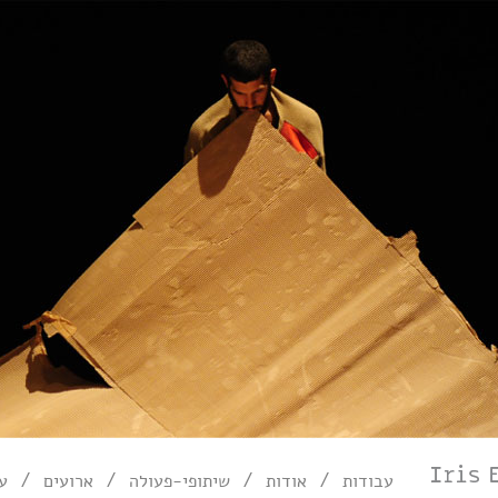
/
/
/
/
עבודות
אודות
שיתופי-פעולה
ארועים
עי