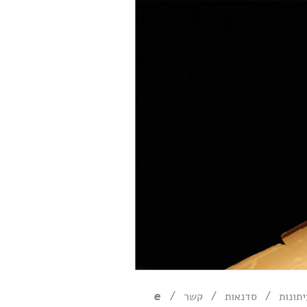
/
/
/
תונות
סדנאות
קשר