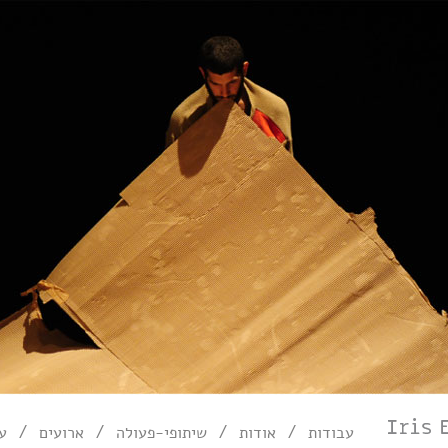
/
/
/
/
עבודות
אודות
שיתופי-פעולה
ארועים
עי