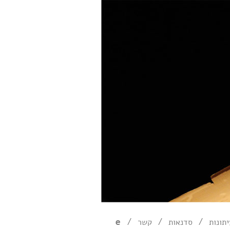
/
/
/
תונות
סדנאות
קשר