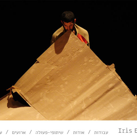
/
/
/
/
עבודות
אודות
שיתופי-פעולה
ארועים
עי