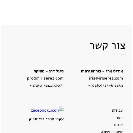
קשר
צור קשר
איריס ארז - כוריאוגרפית
סיגל דהן - מפיקה
prod@iriserez.com
iris@iriserez.com
+972(0)524490071
+972(0)525-612239
עבודות
יומן
עקבו אחרי בפייסבוק
אודות
שיתופי-פעולה