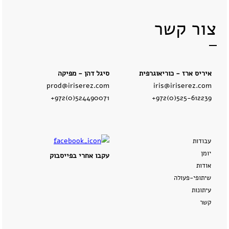
צור קשר
איריס ארז - כוריאוגרפית
סיגל דהן - מפיקה
prod@iriserez.com
iris@iriserez.com
+972(0)524490071
+972(0)525-612239
עבודות
יומן
עקבו אחרי בפייסבוק
אודות
שיתופי-פעולה
עיתונות
קשר