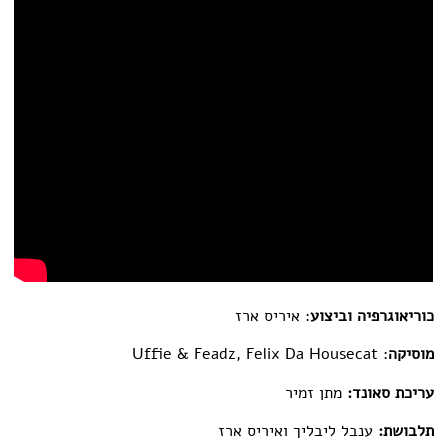
קשר
כוריאוגרפיה וביצוע
: איריס ארז
מוסיקה
: Uffie & Feadz, Felix Da Housecat
עריכת סאונד:
מתן זמיר
תלבושת:
ענבל ליבליך ואיריס ארז