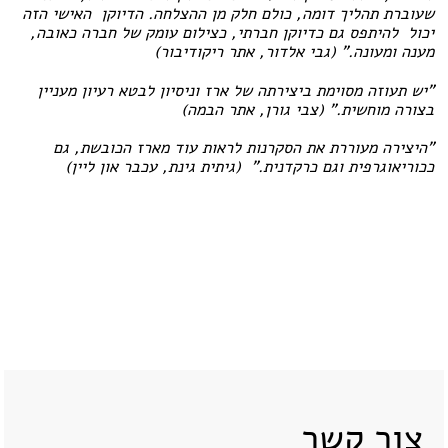
שעוברת תהליך דומה, כולם חלק מן ההצלחה. הדיוקן האישי הזה
יכול להיתפס גם כדיוקן חברתי, כצילום עומק של חברה כאובה,
מענה ומעונה." (גבי אלדור, אתר ריקודיבור)
"יש תעוזה מסוימת ביצירתה של ארז וניסיון לבטא רעיון מעניין
בצורה מוחשית." (צבי גורן, אתר הבמה)
"היצירה מעוררת את הסקרנות לראות עוד מארז הכובשת, גם
ככוריאוגרפית וגם כרקדנית." (גיתית גינת, עכבר און ליין)
צור קשר