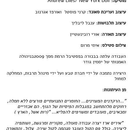
מוסיקה
: Andrew Liles/ New York Doll
עיצוב ועריכת סאונד
: קרני פוסטל ואורפז אגרנוב
עיצוב תלבושות
: ענבל ליבליך
עיצוב תאורה
: אורי רובינשטיין
צילום סטילס
: איתי מרום
העבודה עלתה בבכורה בפסטיבל הרמת מסך 2009בניהולה
האמנותי של יסמין גודר
היצירה נתמכה על ידי חברת טבע ועל ידי מינהל תרבות, המחלקה
למחול
מן העיתונות
:
"…הרקדנים המצוינים… החומרים התנועתיים פורצים ללא חמלה,
רחוקים מלהתחשב במגבלות הפיסיות של הגוף. הם אכזריים
ומכאיבים, מעובדים ומשויפים להפליא… "(רות אשל, הארץ )
"איריס ארז יצרה עבודה מעולה, מקורית ומרגשת, ושותפיה
ליצירה, כולל פס הקול העובר מנהמה לקול שירה צלול, והתאורה