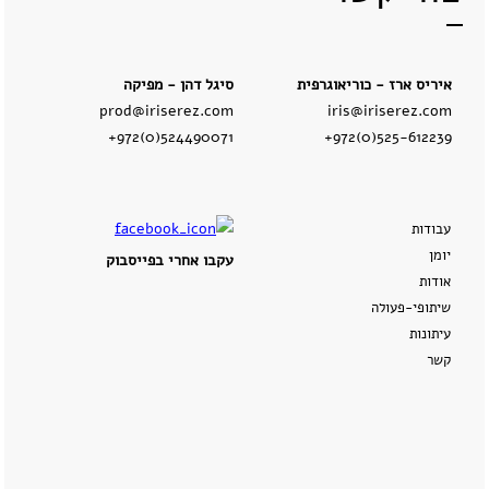
איריס ארז - כוריאוגרפית
סיגל דהן - מפיקה
prod@iriserez.com
iris@iriserez.com
+972(0)524490071
+972(0)525-612239
עבודות
יומן
עקבו אחרי בפייסבוק
אודות
שיתופי-פעולה
עיתונות
קשר