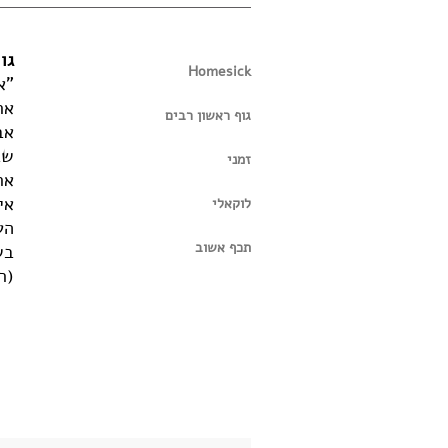
גו
Homesick
"א
אר
גוף ראשון רבים
אב
שב
זמני
אר
אי
לוקאלי
הע
תכף אשוב
בש
(ר