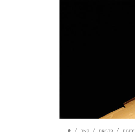
/
/
/
תונות
סדנאות
קשר