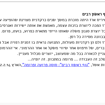
ף ראשון רבים
יריס ארז היתה מוכרת במשך שנים כרקדנית מצוינת שהופיעה עם
ז הפכה ליוצרת בזכות עצמה, מאמצת את אותה ישירות ואגרסיבי
ל יוצרת סגנון משלה שאותו הייתי מתארת כפרוע, בועט, פרום. 
כוונה מסירה כל רסן.
ז ולם הן רקדניות מעולות, התנועה נראית בו זמנית רפויה אבל 
ברים, של חיפוש אחר שיווי משקל או אחר ההרמוני. אי־ההרמונ
ניין לכאורה בכל מה שמעוצב, יוצרים מכלול מעניין.
לב זה העבודה … פרומה במתכוון. זה יופיה…
ות אשל,
"גוף ראשון רבים": סוסה פרועה ופרומה"
,הארץ 12.2.14)