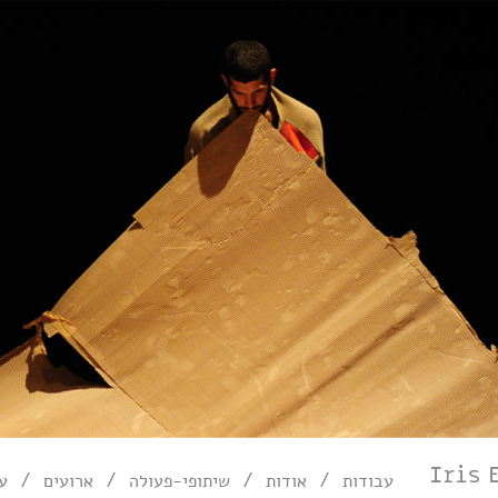
/
/
/
/
עבודות
אודות
שיתופי-פעולה
ארועים
עי