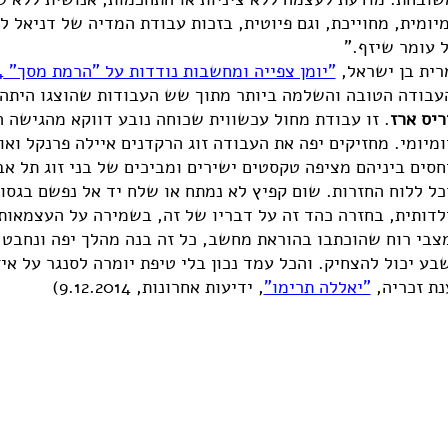
מיומית, מחוייכת, וגם פיוטית, בזכות עבודת המדיה של דניאל ל
 עומר שיזף."
רית בן ישראל,
"יומן צפייה ומחשבות נודדות על "הרמת מסך" 2014"
עבודה הטובה והשלמה ביותר מתוך שש העבודות שהוצגו היתה
ריס ארז
. זו עבודת מחול עכשווית שכוחה נובע דווקא מהגישה 
ומיומי. מחזיקים יפה את העבודה זוג הרקדנים איילה פרנקל וא
חסים ביניהם מציפה טקסטים ישירים ומביכים של בני זוג תל אביב
כל ללוח החזרות. שום קפיץ לא נמתח או שלח יד אל נפשם בגסו
לדותית, בחזרה כהד זה על דבריו של זה, בשמירה על העצמאות 
צבי רוח שהוכתבו בהוראת מחשב, כל זה בנה מהלך יפה ונחבט 
בע יכול להצחיק. והכל עמד נכון בלי טיפת יומרה לסנגר על אי
נת זכריה,
"יאללה תרימו"
, ידיעות אחרונות, 9.12.2014)