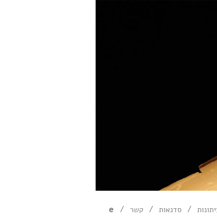
/
/
/
תונות
סדנאות
קשר