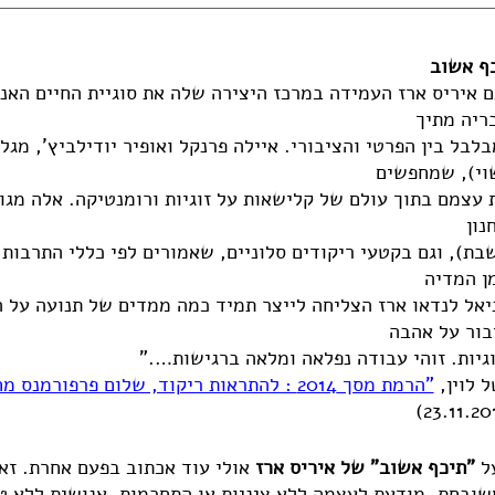
ף אשוב
ם איריס ארז העמידה במרכז היצירה שלה את סוגיית החיים האנו
ריה מתיך
בלבל בין הפרטי והציבורי. איילה פרנקל ואופיר יודילביץ', מגלמ
וי), שמחפשים
 עצמם בתוך עולם של קלישאות על זוגיות ורומנטיקה. אלה מג
נון
בת), וגם בקטעי ריקודים סלוניים, שאמורים לפי כללי התרבות
ן המדיה
יאל לנדאו ארז הצליחה לייצר תמיד כמה ממדים של תנועה על 
בור על אהבה
וגיות. זוהי עבודה נפלאה ומלאה ברגישות…."
ל לוין,
"הרמת מסך 2014 : להתראות ריקוד, שלום פרפורמנס מחול"
23.11.201
ל
"
תיכף אשוב" של איריס ארז
אולי עוד אכתוב בפעם אחרת. זא
שובחת. מודעת לעצמה ללא ציניות או התחכמות, אנושית ללא טי