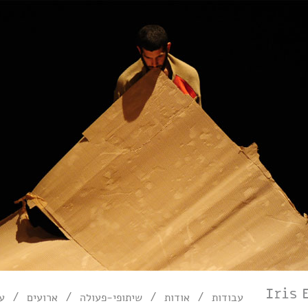
/
/
/
/
עבודות
אודות
שיתופי-פעולה
ארועים
עי