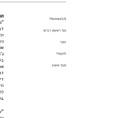
תכ
Homesick
"ג
דב
גוף ראשון רבים
ומ
נש
זמני
את
ג'ח
לוקאלי
בש
תכף אשוב
אמ
דנ
די
וז
(ט
4)
"ע
ומ