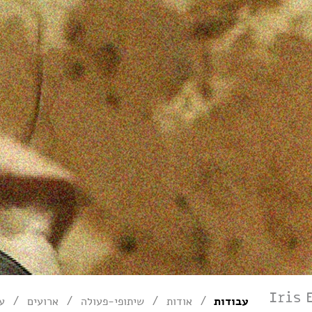
/
/
/
/
עבודות
אודות
שיתופי-פעולה
ארועים
עי