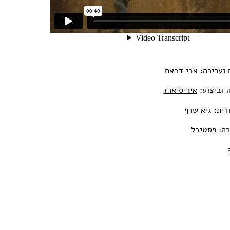
ם ועריכה: אבי דבאח
ה וביצוע:
איריס ארז
רית: גיא שרף